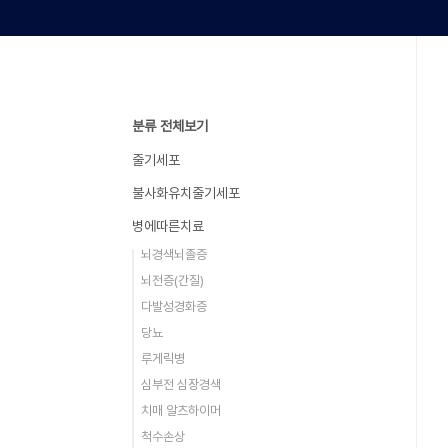
분류 전체보기
줄기세포
불사화유치줄기세포
병에따른치료
뇌경색뇌졸증
뇌전증(간질)
다발성경화증
당뇨
루게릭병
심부전 심장경색
치매 알츠하이머
척수손상