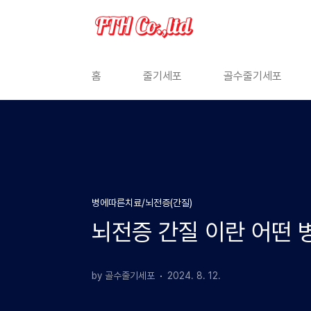
본문 바로가기
홈
줄기세포
골수줄기세포
병에따른치료/뇌전증(간질)
뇌전증 간질 이란 어떤 
by 골수줄기세포
2024. 8. 12.