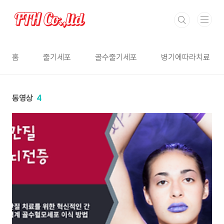
본문 바로가기
홈
줄기세포
골수줄기세포
병기에따라치료
동영상
4