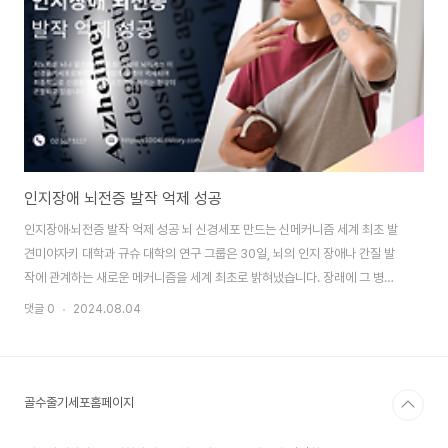
인지장애 뇌전증 발작 억제 성공
줄
인지장애·뇌전증 발작 억제 성공 뇌 신경세포 만드는 신메커니즘 세계 최초 발
줄기
견미야자키 대학과 규슈 대학의 연구 그룹은 30일, 뇌의 인지 장애나 간질 발
하면
작에 관계하는 새로운 메커니즘을 세계 최초로 밝혀냈습니다. 장래에 그 병의
복제
병태 개선으로 이어질 가능성이 있다고 합니다. 같은 날자의 영국 학술지「엠보
도움
댓글 0
2024.08.04
댓글 
리포트」에 게재되어 있습니다.노화된 뇌나 알츠하이머병 등의 병태 뇌에서는
세포
이 신경줄기세포로부터 뉴런 생성의 능력이 억제되어 최종적으로 신경줄기세
독자
포가 소진되어 버리는 현상이 관찰되고 있습니다. 이런 뇌에서는 세포소기관의
재하
'소포체' 악화가 인정되고 있습니다. 그룹은 마우스를 이용한 모델로 뉴런의 신
미 
골수줄기세포홈페이지
생과 소포체의 관계를 밝히는 것을 시도했습니다.그 결과 소포체에 존재하는
용이
단백질 'Derlin-1'이 뉴런 신생을 ..
포 