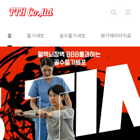
본문 바로가기
홈
줄기세포
골수줄기세포
병기에따라치료