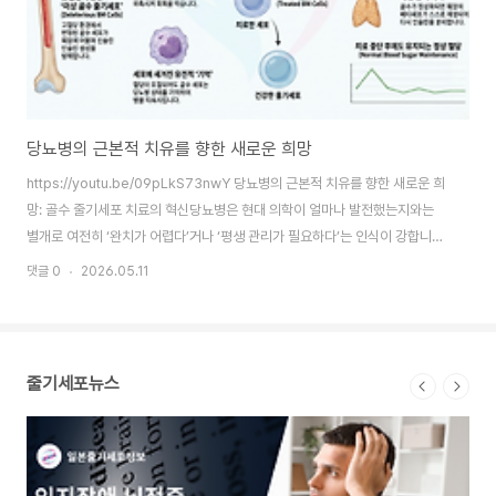
당뇨병의 근본적 치유를 향한 새로운 희망
iP
https://youtu.be/09pLkS73nwY 당뇨병의 근본적 치유를 향한 새로운 희
iP
망: 골수 줄기세포 치료의 혁신당뇨병은 현대 의학이 얼마나 발전했는지와는
임상
별개로 여전히 ‘완치가 어렵다’거나 ‘평생 관리가 필요하다’는 인식이 강합니다.
교 
인슐린이나 혈당 강하제로 수치를 조절할 수는 있지만, 약을 끊으면 곧바로 혈
용한
댓글 0
2026.05.11
댓글 
당이 다시 오르는 모습을 보며 많은 분이 좌절을 겪곤 합니다. 재생의학을 연구
4일
하면서 저 역시 이런 의문을 가졌습니다. ‘왜 우리 몸의 회복 능력은 당뇨병 앞
계획
에서 무력해지는 걸까?’ 그 의문에 대한 해답은 췌장에만 있는 것이 아니었습니
과는
다. 바로 혈액을 만들어내는 뿌리인 ‘골수’에 숨겨져 있었죠. 오늘은 당뇨병의
환자
줄기세포뉴스
원인을 근본적으로 해결해, 완전 관해 에 도전하는 혁신적인 줄기세포 치료 방
양측
법을 알..
며, 