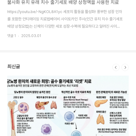
불사화 유치 유래 치수 줄기세포 배양 상청액을 사용한 치료
줄
https://youtu.be/-NgKOL8A1yc 세포의 활동을 활성화! 풍부한 성장 인자
엑소
를 포함한 안티에이징 치료법베이비 사이토카인 주사(인간 유치 치수 줄기세포
미터
배양 상청요법)는 신체의 다양한 세포 성장·수복에 필요하다고 알려진 사이토
질,
카인(성장 인자) 및 단백질을 주사를 통해 혈액에 직접 주입하는 치료입니다.
단백
댓글 1
2025.03.01
댓글 
노화 등으로 기능이 저하된 세포의 회복을 도와 "몸속에서 건강하게 젊어지
(Ex
기"를 기대하는 치료입니다.줄기세포 배양 상청액에는 제대 유래, 지방 유래,
좀 
골수 유래 등 다양한 종류가 있지만, 일본의료기관에서는 그중에서도 압도적으
릅니
로 많은 성장 인자(사이토카인)의 양과 종류를 포함한 유치 치수 줄기세포 배양
좀은
최신글
상청액을 사용하고 있습니다.베이비 사이토카인 주사(인간 유치 치수 줄기세포
는 
배양 상청 주사)베이..
쉬워서