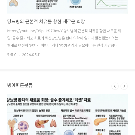
당뇨병의 근본적 치유를 향한 새로운 희망
iP
https://youtu.be/09pLkS73nwY 당뇨병의 근본적 치유를 향한 새로운 희
iP
망: 골수 줄기세포 치료의 혁신당뇨병은 현대 의학이 얼마나 발전했는지와는
임상
별개로 여전히 ‘완치가 어렵다’거나 ‘평생 관리가 필요하다’는 인식이 강합니다.
교 
인슐린이나 혈당 강하제로 수치를 조절할 수는 있지만, 약을 끊으면 곧바로 혈
용한
댓글 0
2026.05.11
댓글 
당이 다시 오르는 모습을 보며 많은 분이 좌절을 겪곤 합니다. 재생의학을 연구
4일
하면서 저 역시 이런 의문을 가졌습니다. ‘왜 우리 몸의 회복 능력은 당뇨병 앞
계획
에서 무력해지는 걸까?’ 그 의문에 대한 해답은 췌장에만 있는 것이 아니었습니
과는
다. 바로 혈액을 만들어내는 뿌리인 ‘골수’에 숨겨져 있었죠. 오늘은 당뇨병의
환자
병에따른분류
원인을 근본적으로 해결해, 완전 관해 에 도전하는 혁신적인 줄기세포 치료 방
양측
법을 알..
며, 